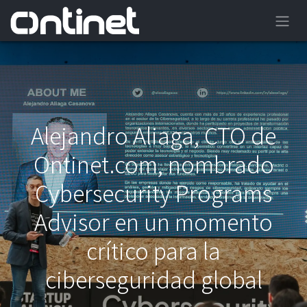
Alejandro Aliaga, CTO de
Ontinet.com, nombrado
Cybersecurity Programs
Advisor en un momento
crítico para la
ciberseguridad global