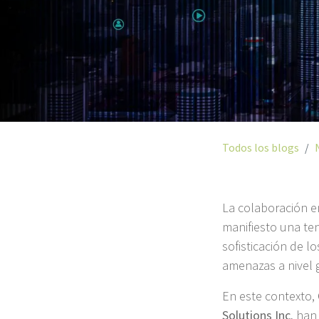
Todos los blogs
La colaboración e
manifiesto una ten
sofisticación de l
amenazas a nivel 
En este contexto,
Solutions Inc.
han 