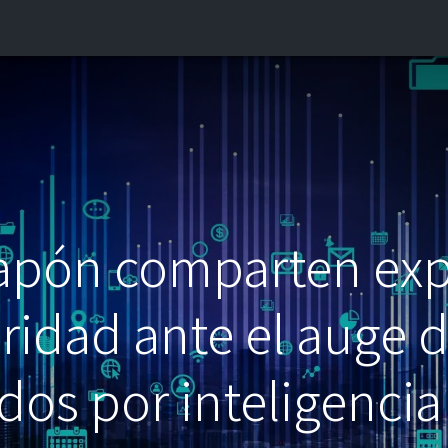
INICIO
¿QUIÉNES SOMOS?
CONTACTO
BLOG
apón comparten exp
ridad ante el auge 
os por inteligencia a