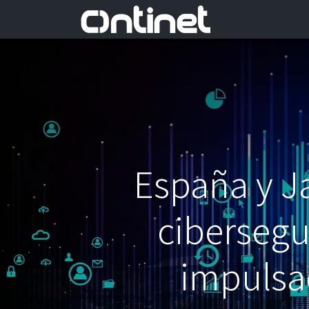
España y J
cibersegu
impulsad