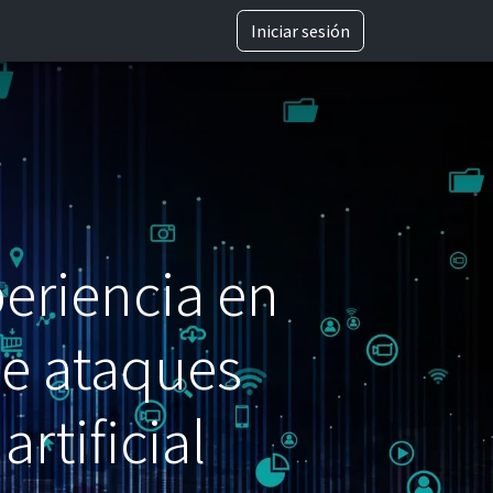
TRABAJA CON NOSOTROS
Iniciar sesión
eriencia en
de ataques
rtificial