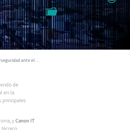
ados por inteligencia artificial
iendo de
l en la
s principales
dorra, y
Canon IT
 técnico