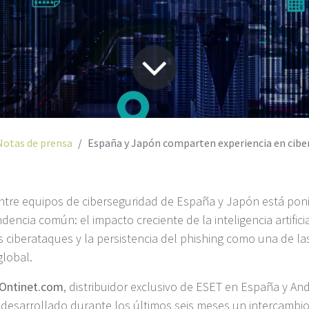
Notas de prensa
España y Japón comparten experiencia en ciberseguridad ante el auge de ataques impuls
ntre equipos de ciberseguridad de España y Japón está pon
dencia común: el impacto creciente de la inteligencia artificia
os ciberataques y la persistencia del phishing como una de la
global.
Ontinet.com
, distribuidor exclusivo de ESET en España y An
desarrollado durante los últimos seis meses un intercambio