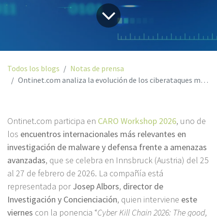
Todos los blogs
Notas de prensa
Ontinet.com analiza la evolución de los ciberataques multifase y el impacto de la IA en el malware
Ontinet.com participa en
CARO Workshop 2026
, uno de
los
encuentros internacionales más relevantes en
investigación de malware y defensa frente a amenazas
avanzadas
, que se celebra en Innsbruck (Austria) del 25
al 27 de febrero de 2026. La compañía está
representada por
Josep Albors
,
director de
Investigación y Concienciación
, quien interviene
este
viernes
con la ponencia “
Cyber Kill Chain 2026: The good,