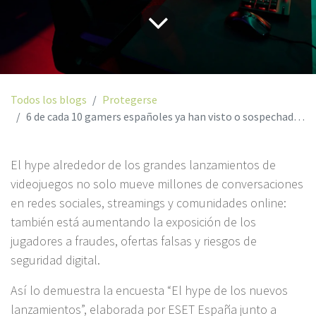
Todos los blogs
Protegerse
6 de cada 10 gamers españoles ya han visto o sospechado de una tienda falsa al buscar nuevos lanzamientos
El hype alrededor de los grandes lanzamientos de
videojuegos no solo mueve millones de conversaciones
en redes sociales, streamings y comunidades online:
también está aumentando la exposición de los
jugadores a fraudes, ofertas falsas y riesgos de
seguridad digital.
Así lo demuestra la encuesta “El hype de los nuevos
lanzamientos”, elaborada por ESET España junto a