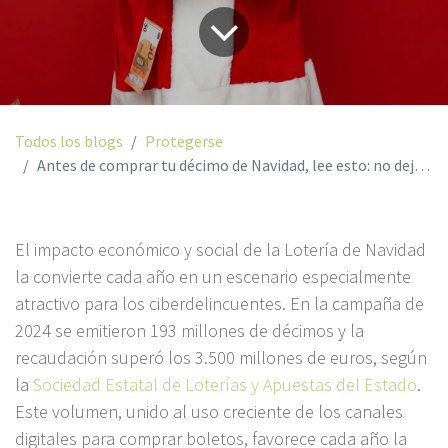
Todos los blogs
Protegerse
Antes de comprar tu décimo de Navidad, lee esto: no dejes que el único Gordo sea el disgusto de caer en una estafa
El impacto económico y social de la Lotería de Navidad
la convierte cada año en un escenario especialmente
atractivo para los ciberdelincuentes. En la campaña de
2024 se emitieron 193 millones de décimos y la
recaudación superó los 3.500 millones de euros, según
la
Sociedad Estatal de Loterías y Apuestas del Estado
.
Este volumen, unido al uso creciente de los canales
digitales para comprar boletos, favorece cada año la