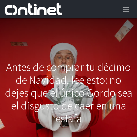
Antes de comprar tu décimo
de Navidad, lee esto: no
dejes que el único Gordo sea
el disgusto de caer en una
estafa