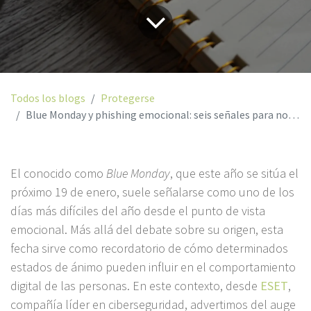
Todos los blogs
Protegerse
Blue Monday y phishing emocional: seis señales para no caer en la trampa
El conocido como
Blue Monday
, que este año se sitúa el
próximo 19 de enero, suele señalarse como uno de los
días más difíciles del año desde el punto de vista
emocional. Más allá del debate sobre su origen, esta
fecha sirve como recordatorio de cómo determinados
estados de ánimo pueden influir en el comportamiento
digital de las personas. En este contexto, desde
ESET
,
compañía líder en ciberseguridad, advertimos del auge