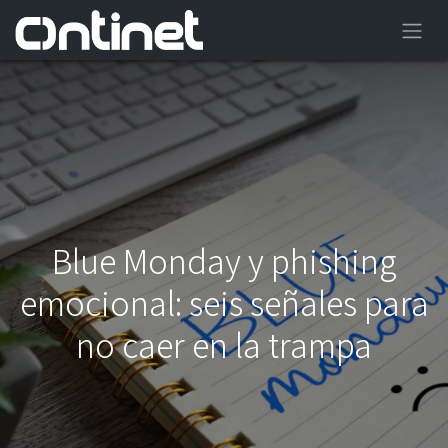
Blue Monday y phishing
emocional: seis señales para
no caer en la trampa