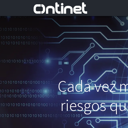
Cada vez má
riesgos q