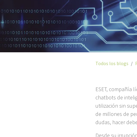
Todos los blogs
ESET, compañía líd
chatbots de inteli
utilización sin su
de millones de per
dudas, hacer debe
Desde su irrupción