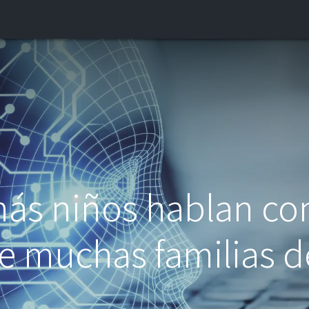
INICIO
¿QUIÉNES SOMOS?
CONTACTO
BLOG
s niños hablan con 
ue muchas familias 