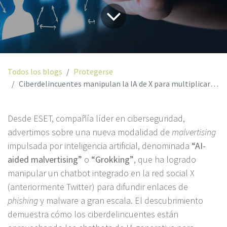
Todos los blogs
Protegerse
Ciberdelincuentes manipulan la IA de X para multiplicar las estafas en la red social
Desde ESET, compañía líder en ciberseguridad,
advertimos sobre una nueva modalidad de
malvertising
impulsada por inteligencia artificial, denominada
“AI-
aided malvertising”
o
“Grokking”
, que ha logrado
manipular un chatbot integrado en la red social X
(anteriormente Twitter) para difundir enlaces de
phishing
y malware a gran escala. El descubrimiento
demuestra cómo los ciberdelincuentes están