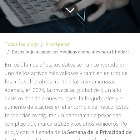
Todos los blogs
Protegerse
Datos bajo ataque: las medidas esenciales para blindar la información en 2025
En los últimos años, los datos se han convertido en
uno de los activos más valiosos y también en uno de
los más vulnerables frente a las ciberamenazas.
Además, en 2024, la privacidad global vivió un año
decisivo debido a nuevas leyes, fallos judiciales y el
aumento de ataques en el entorno cibernético. Estas
tendencias configuran un panorama de privacidad
complejo que marcará 2025 y los años venideros. Por
ello, y con la llegada de la
Semana de la Privacidad de