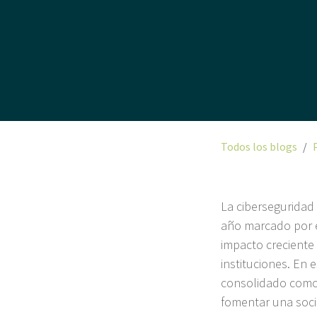
Todos los blogs
La ciberseguridad 
año marcado por el
impacto creciente
instituciones. En 
consolidado como 
fomentar una soci