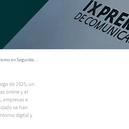
ormática en un año clave
largo de 2025, un
as online y el
s, empresas e
alizado se han
torno digital y