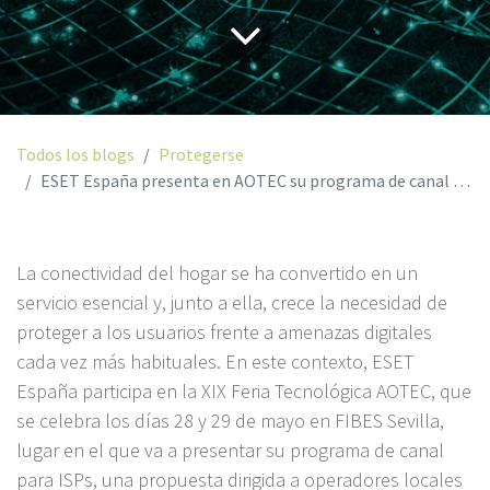
Todos los blogs
Protegerse
ESET España presenta en AOTEC su programa de canal para ISPs orientado a proteger el hogar digital
La conectividad del hogar se ha convertido en un
servicio esencial y, junto a ella, crece la necesidad de
proteger a los usuarios frente a amenazas digitales
cada vez más habituales. En este contexto, ESET
España participa en la XIX Feria Tecnológica AOTEC, que
se celebra los días 28 y 29 de mayo en FIBES Sevilla,
lugar en el que va a presentar su programa de canal
para ISPs, una propuesta dirigida a operadores locales