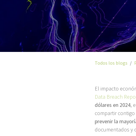
Todos los blogs
El impacto económ
Data Breach Repo
dólares en 2024
, 
compartir contigo
prevenir la mayorí
documentados y co