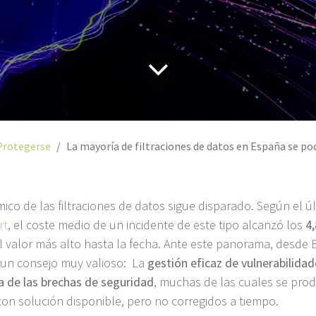
Protegerse
La mayoría de filtraciones de datos en España se podrían evitar con una gestión 
ico de las filtraciones de datos sigue disparado. Según el ú
rt
, el coste medio de un incidente de este tipo alcanzó los
4
el valor más alto hasta la fecha. Ante este panorama, desd
 un consejo muy valioso: La
gestión eficaz de vulnerabilidad
a de las brechas de seguridad
, muchas de las cuales se prod
n solución disponible, pero no corregidos a tiempo.