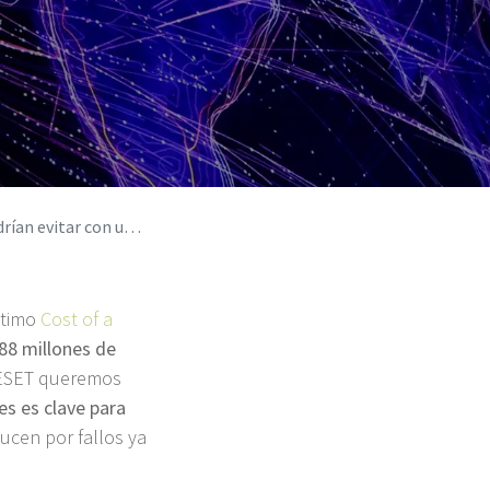
eficaz de vulnerabilidades
ltimo
Cost of a
,88 millones de
e ESET queremos
es es clave para
ucen por fallos ya