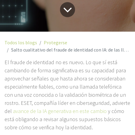
Todos los blogs
Protegerse
Salto cualitativo del fraude de identidad con IA: de las llamadas falsas a la evasión del reconocimiento facial
El fraude de identidad no es nuevo. Lo que sí está
cambiando de forma significativa es su capacidad para
aprovechar señales que hasta ahora se consideraban
especialmente fiables, como una llamada telefónica
con una voz conocida o la validación biométrica de un
rostro. ESET, compañía líder en ciberseguridad, advierte
del
avance de la IA generativa en este cambio
y cómo
está obligando a revisar algunos supuestos básicos
sobre cómo se verifica hoy la identidad.