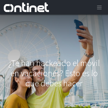
¿Te han hackeado el móvil
en vacaciones? Esto es lo
que debes hacer