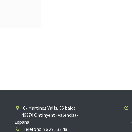
C/ Martínez Valls, 56 bajos
46870 Ontinyent (Valencia) -
De 
España
de 
Teléfono: 96 291 33 48