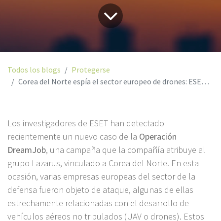
Todos los blogs
Protegerse
Corea del Norte espía el sector europeo de drones: ESET detecta nuevas acciones del grupo Lazarus
Los investigadores de ESET han detectado
recientemente un nuevo caso de la
Operación
DreamJob
, una campaña que la compañía atribuye al
grupo Lazarus, vinculado a Corea del Norte. En esta
ocasión, varias empresas europeas del sector de la
defensa fueron objeto de ataque, algunas de ellas
estrechamente relacionadas con el desarrollo de
vehículos aéreos no tripulados (UAV o drones). Estos