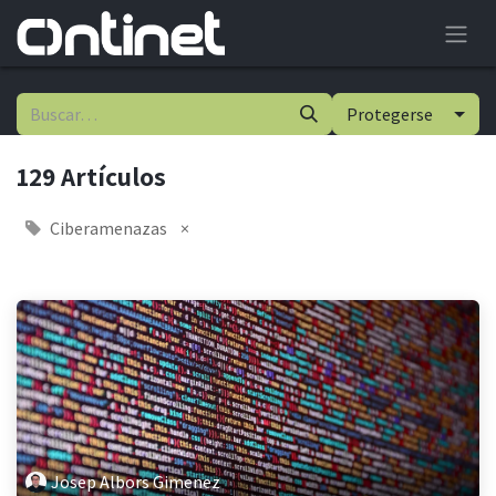
Protegerse
129 Artículos
Ciberamenazas
×
Josep Albors Gimenez