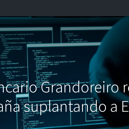
INICIO
¿QUIÉNES SOMOS?
CONTACTO
BLOG
ncario Grandoreiro 
ña suplantando a 