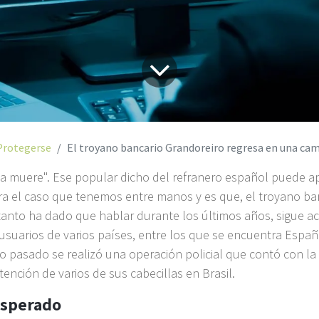
Protegerse
El troyano bancario Grandoreiro regresa en una campaña s
a muere". Ese popular dicho del refranero español puede ap
a el caso que tenemos entre manos y es que, el troyano ba
tanto ha dado que hablar durante los últimos años, sigue ac
suarios de varios países, entre los que se encuentra Españ
ño pasado se realizó una operación policial que contó con la
tención de varios de sus cabecillas en Brasil.
esperado