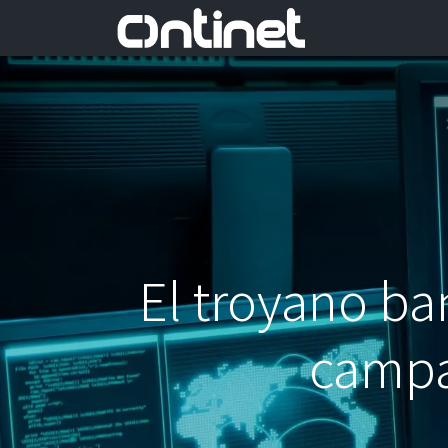
El troyano ba
campa