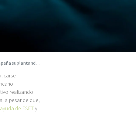
uplantando a Endesa
licarse
ncario
tivo realizando
a, a pesar de que,
ayuda de ESET
y