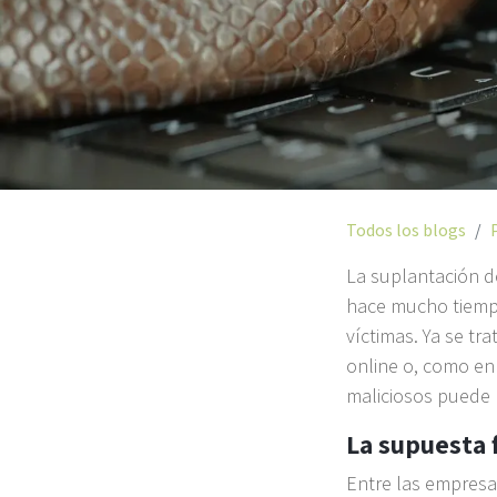
Todos los blogs
La suplantación d
hace mucho tiemp
víctimas. Ya se t
online o, como en 
maliciosos puede 
La supuesta 
Entre las empresa