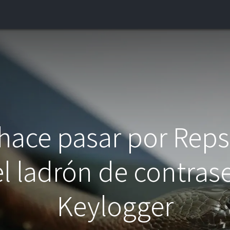
INICIO
¿QUIÉNES SOMOS?
CONTACTO
BLOG
 hace pasar por Reps
l ladrón de contra
Keylogger