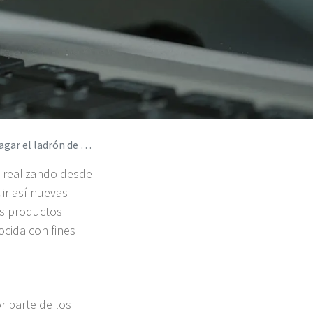
traseñas Snake Keylogger
 realizando desde
r así nuevas
us productos
ocida con fines
r parte de los