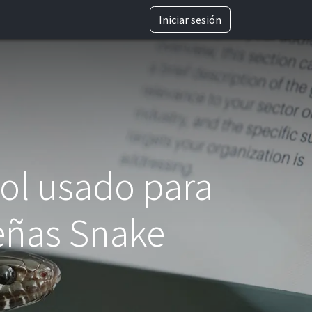
TRABAJA CON NOSOTROS
Iniciar sesión
ol usado para
señas Snake