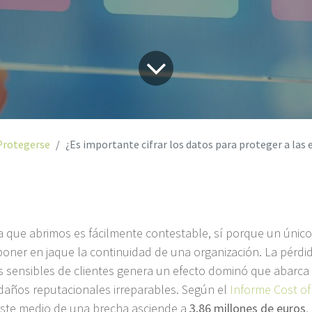
Protegerse
¿Es importante cifrar los datos para proteger a las empresas hoy y
a que abrimos es fácilmente contestable, sí porque un únic
oner en jaque la continuidad de una organización. La pérdi
os sensibles de clientes genera un efecto dominó que abarca
 daños reputacionales irreparables. Según el
Informe Cost of
coste medio de una brecha asciende a
3,86 millones de euros
,