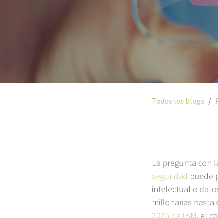
Todos los blogs
La pregunta con l
seguridad
puede p
intelectual o dat
millonarias hasta
2025 de IBM
, el 