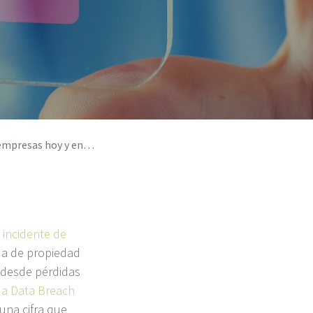
 en el futuro cuántico?
o
incidente de
da de propiedad
 desde pérdidas
 a Data Breach
 una cifra que