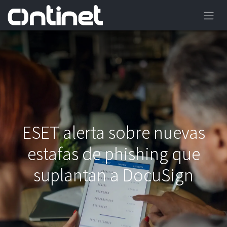
ESET alerta sobre nuevas
estafas de phishing que
suplantan a DocuSign