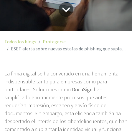
Todos los blogs
Protegerse
ESET alerta sobre nuevas estafas de phishing que suplantan a DocuSign
La firma digital se ha convertido en una herramienta
indispensable tanto para empresas como para
particulares. Soluciones como
DocuSign
han
simplificado enormemente procesos que antes
requerían impresión, escaneo y envío físico de
documentos. Sin embargo, esta eficiencia también ha
despertado el interés de los ciberdelincuentes, que han
comenzado a suplantar la identidad visual y funcional