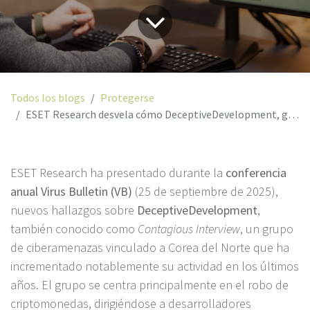
Todos los blogs
Protegerse
ESET Research desvela cómo DeceptiveDevelopment, grupo vinculado a Corea del Norte, utiliza el fraude laboral y la IA para robar criptomonedas
ESET Research ha presentado durante la
conferencia
anual Virus Bulletin (VB)
(25 de septiembre de 2025),
nuevos hallazgos sobre
DeceptiveDevelopment
,
también conocido como
Contagious Interview
, un grupo
de ciberamenazas vinculado a Corea del Norte que ha
incrementado notablemente su actividad en los últimos
años. El grupo se centra principalmente en el robo de
criptomonedas, dirigiéndose a desarrolladores