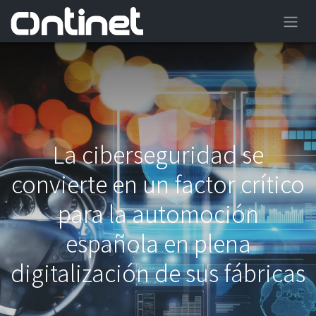
La ciberseguridad se
convierte en un factor crítico
para la automoción
española en plena
digitalización de sus fábricas