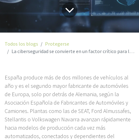
Todos los blogs
Protegerse
La ciberseguridad se convierte en un factor crítico para la automoción española en plena digitalización de sus fábricas
España produce más de dos millones de vehículos al
año y es el segundo mayor fabricante de automóviles
de Europa, solo por detrás de Alemania, según la
Asociación Española de Fabricantes de Automóviles y
Camiones. Plantas como las de SEAT, Ford Almussafes,
Stellantis o Volkswagen Navarra avanzan rápidamente
hacia modelos de producción cada vez más
automatizados, conectados y dependientes del