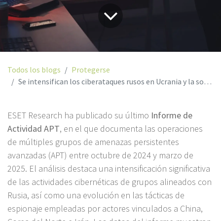
Todos los blogs
Protegerse
Se intensifican los ciberataques rusos en Ucrania y la sofisticación de amenazas en Asia
ESET Research ha publicado su último
Informe de
Actividad APT
, en el que documenta las operaciones
de múltiples grupos de amenazas persistentes
avanzadas (APT) entre octubre de 2024 y marzo de
2025. El análisis destaca una intensificación significativa
de las actividades cibernéticas de grupos alineados con
Rusia, así como una evolución en las tácticas de
espionaje empleadas por actores vinculados a China,