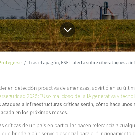
Protegerse
Tras el apagón, ESET alerta sobre ciberataques a infraestructuras críti
der en detección proactiva de amenazas, advirtió en su últi
rseguridad 2025: “Uso malicioso de la IA generativa y tecno
s
ataques a infraestructuras críticas serán, cómo hace unos 
tacada en los próximos meses
.
as críticas de un país en particular hacen referencia a cualqu
o, que brinda algún servicio esencial para el funcionamiento 