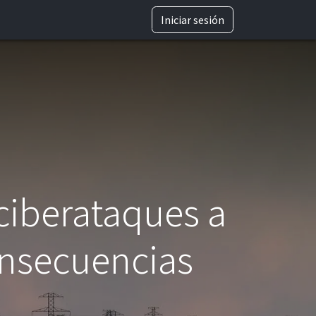
TRABAJA CON NOSOTROS
Iniciar sesión
 ciberataques a
consecuencias