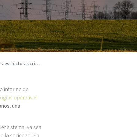
cas y sus consecuencias
mo informe de
logías operativas
años, una
ier sistema, ya sea
de la sociedad. En