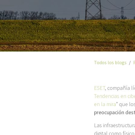
Todos los blogs
ESET
, compañía lí
Tendencias en cibe
en la mira
” que lo
preocupación des
Las infraestructur
digital como físic