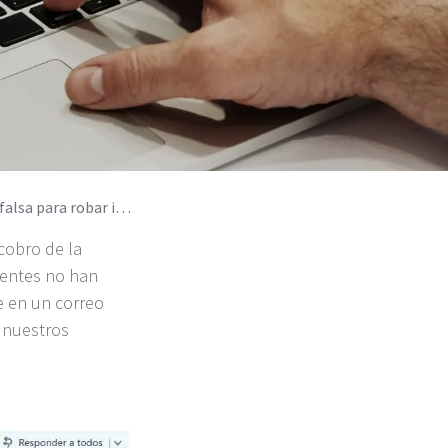
formación confidencial
cobro de la
uentes no han
e en un correo
 nuestros