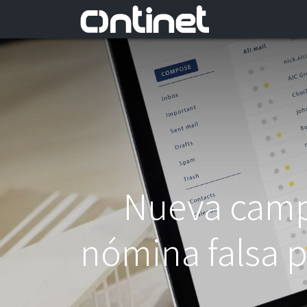
Nueva camp
nómina falsa p