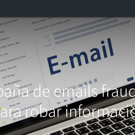
INICIO
¿QUIÉNES SOMOS?
CONTACTO
BLOG
aña de emails fraud
ara robar informaci