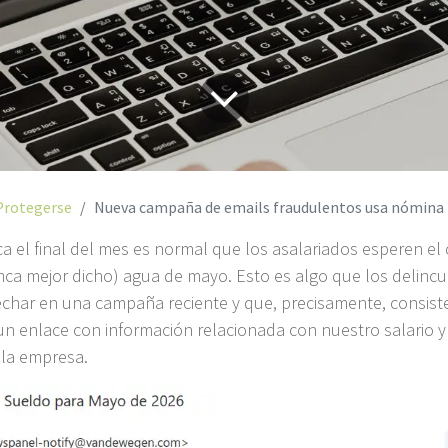
Protegerse
Nueva campaña de emails fraudulentos usa nómina falsa para robar in
a el final del mes es normal que los asalariados esperen el 
a mejor dicho) agua de mayo. Esto es algo que los delinc
har en una campaña reciente y que, precisamente, consist
un enlace con información relacionada con nuestro salario y
la empresa.