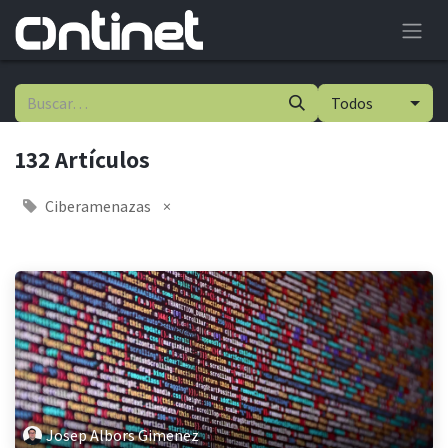
Todos
132 Artículos
Ciberamenazas
×
Josep Albors Gimenez