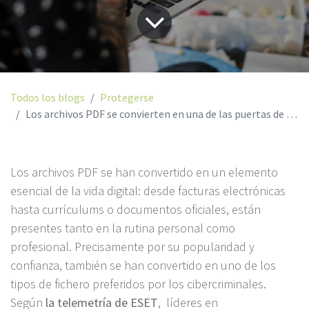
Todos los blogs
Protegerse
Los archivos PDF se convierten en una de las puertas de entrada preferidas para el ciberfraude
Los archivos PDF se han convertido en un elemento
esencial de la vida digital: desde facturas electrónicas
hasta currículums o documentos oficiales, están
presentes tanto en la rutina personal como
profesional. Precisamente por su popularidad y
confianza, también se han convertido en uno de los
tipos de fichero preferidos por los cibercriminales.
Según
la telemetría de ESET
, líderes en